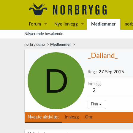
Forum
Nye innlegg
Medlemmer
nor
Nåværende besøkende
norbrygg.no
Medlemmer
_Dalland_
D
Reg.
27 Sep 2015
Innlegg
2
Finn
Nyeste aktivitet
Innlegg
Om