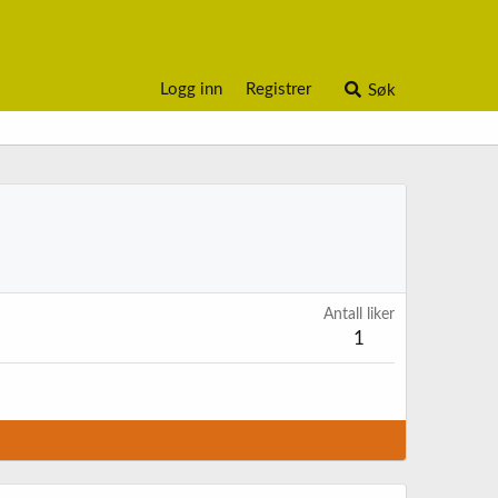
Logg inn
Registrer
Søk
Antall liker
1