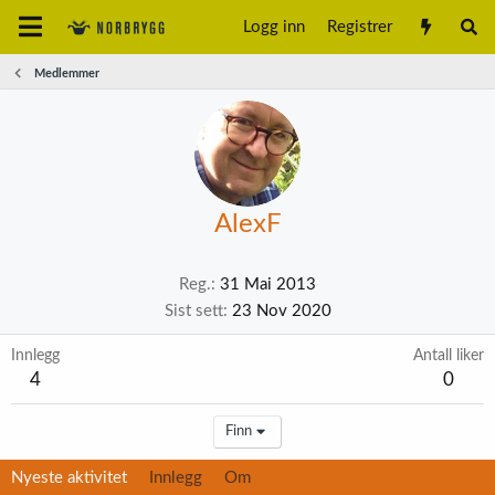
Logg inn
Registrer
Medlemmer
AlexF
Reg.
31 Mai 2013
Sist sett
23 Nov 2020
Innlegg
Antall liker
4
0
Finn
Nyeste aktivitet
Innlegg
Om