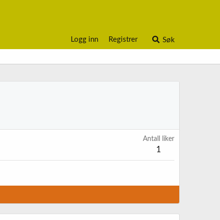
Logg inn
Registrer
Søk
Antall liker
1