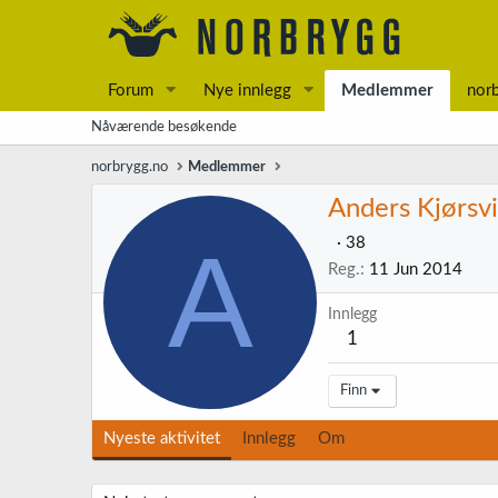
Forum
Nye innlegg
Medlemmer
nor
Nåværende besøkende
norbrygg.no
Medlemmer
Anders Kjørsv
A
·
38
Reg.
11 Jun 2014
Innlegg
1
Finn
Nyeste aktivitet
Innlegg
Om