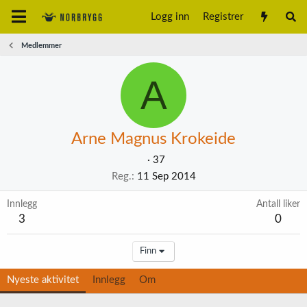
Logg inn
Registrer
Medlemmer
A
Arne Magnus Krokeide
·
37
Reg.
11 Sep 2014
Innlegg
Antall liker
3
0
Finn
Nyeste aktivitet
Innlegg
Om