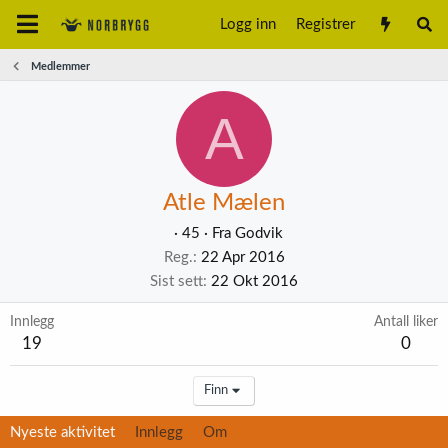
Logg inn
Registrer
Medlemmer
A
Atle Mælen
·
45
·
Fra
Godvik
Reg.
22 Apr 2016
Sist sett
22 Okt 2016
Innlegg
Antall liker
19
0
Finn
Nyeste aktivitet
Innlegg
Om