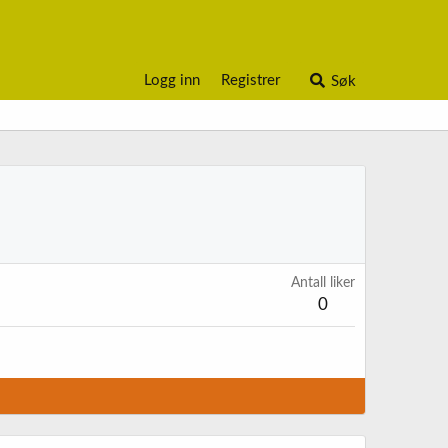
Logg inn
Registrer
Søk
Antall liker
0