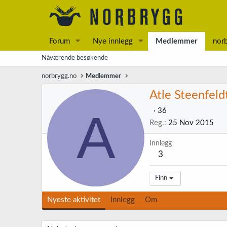
Forum
Nye innlegg
Medlemmer
nor
Nåværende besøkende
norbrygg.no
Medlemmer
Atle Steenfeld
A
·
36
Reg.
25 Nov 2015
Innlegg
3
Finn
Nyeste aktivitet
Innlegg
Om