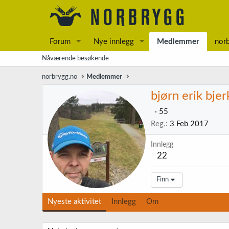
Forum
Nye innlegg
Medlemmer
nor
Nåværende besøkende
norbrygg.no
Medlemmer
bjørn erik bjer
·
55
Reg.
3 Feb 2017
Innlegg
22
Finn
Nyeste aktivitet
Innlegg
Om