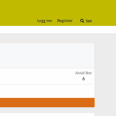
Logg inn
Registrer
Søk
Antall liker
6