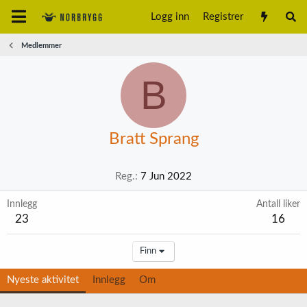
Logg inn
Registrer
Medlemmer
B
Bratt Sprang
Reg.
7 Jun 2022
Innlegg
Antall liker
23
16
Finn
Nyeste aktivitet
Innlegg
Om