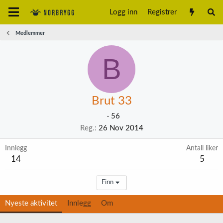
Logg inn
Registrer
Medlemmer
B
Brut 33
·
56
Reg.
26 Nov 2014
Innlegg
Antall liker
14
5
Finn
Nyeste aktivitet
Innlegg
Om