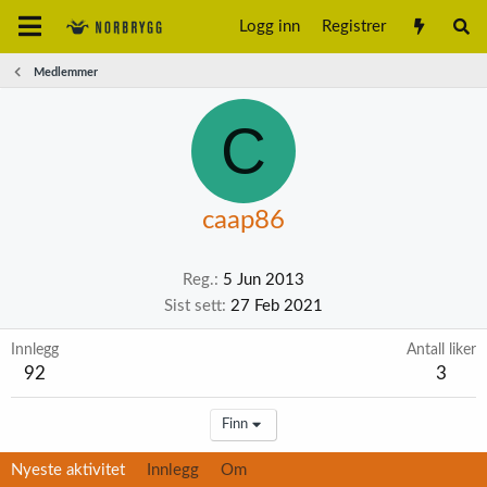
Logg inn
Registrer
Medlemmer
C
caap86
Reg.
5 Jun 2013
Sist sett
27 Feb 2021
Innlegg
Antall liker
92
3
Finn
Nyeste aktivitet
Innlegg
Om