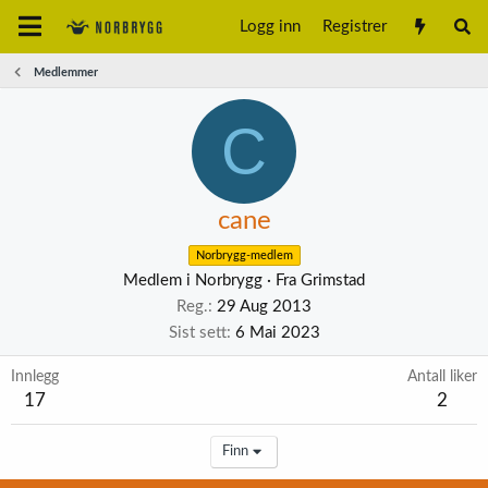
Logg inn
Registrer
Medlemmer
C
cane
Norbrygg-medlem
Medlem i Norbrygg
·
Fra
Grimstad
Reg.
29 Aug 2013
Sist sett
6 Mai 2023
Innlegg
Antall liker
17
2
Finn