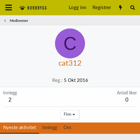
Logg inn
Registrer
Medlemmer
C
cat312
Reg.
5 Okt 2016
Innlegg
Antall liker
2
0
Finn
Nyeste aktivitet
Innlegg
Om