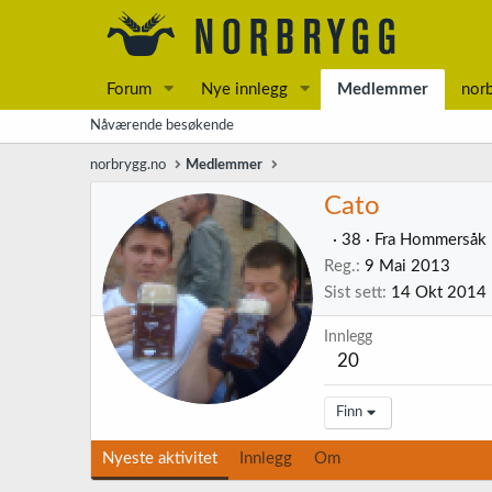
Forum
Nye innlegg
Medlemmer
nor
Nåværende besøkende
norbrygg.no
Medlemmer
Cato
·
38
·
Fra
Hommersåk
Reg.
9 Mai 2013
Sist sett
14 Okt 2014
Innlegg
20
Finn
Nyeste aktivitet
Innlegg
Om