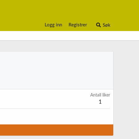
Logg inn
Registrer
Søk
Antall liker
1