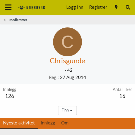
Logg inn
Registrer
Medlemmer
C
Chrisgunde
·
42
Reg.
27 Aug 2014
Innlegg
Antall liker
126
16
Finn
Nyeste aktivitet
Innlegg
Om