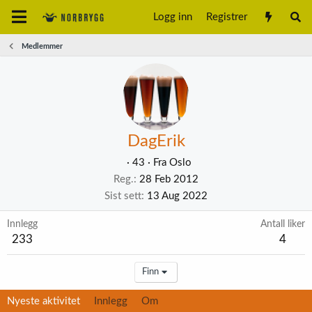
Logg inn
Registrer
Medlemmer
DagErik
·
43
·
Fra
Oslo
Reg.
28 Feb 2012
Sist sett
13 Aug 2022
Innlegg
Antall liker
233
4
Finn
Nyeste aktivitet
Innlegg
Om