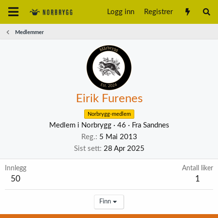
Logg inn
Registrer
Medlemmer
Eirik Furenes
Norbrygg-medlem
Medlem i Norbrygg
·
46
·
Fra
Sandnes
Reg.
5 Mai 2013
Sist sett
28 Apr 2025
Innlegg
Antall liker
50
1
Finn