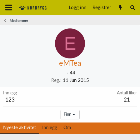
Logg inn
Registrer
Medlemmer
E
eMTea
·
44
Reg.
11 Jun 2015
Innlegg
Antall liker
123
21
Finn
Nyeste aktivitet
Innlegg
Om