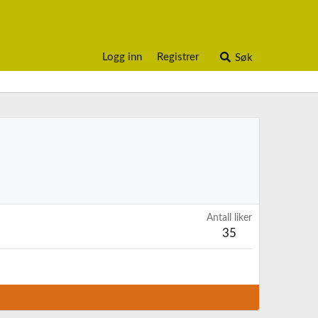
Logg inn
Registrer
Søk
Antall liker
35