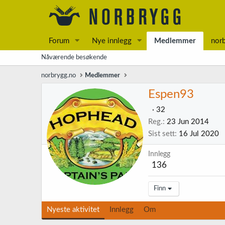
Forum
Nye innlegg
Medlemmer
nor
Nåværende besøkende
norbrygg.no
Medlemmer
Espen93
·
32
Reg.
23 Jun 2014
Sist sett
16 Jul 2020
Innlegg
136
Finn
Nyeste aktivitet
Innlegg
Om