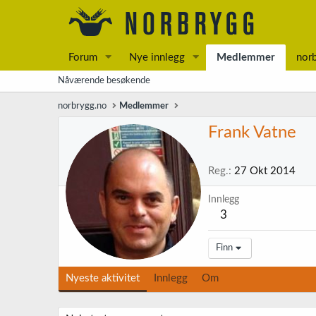
Forum
Nye innlegg
Medlemmer
nor
Nåværende besøkende
norbrygg.no
Medlemmer
Frank Vatne
Reg.
27 Okt 2014
Innlegg
3
Finn
Nyeste aktivitet
Innlegg
Om