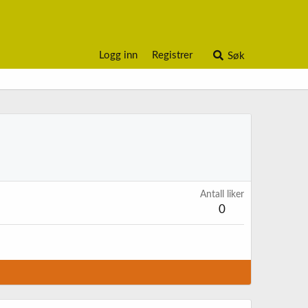
Logg inn
Registrer
Søk
Antall liker
0