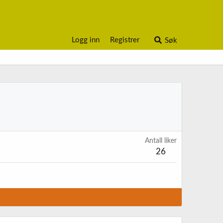
Logg inn
Registrer
Søk
Antall liker
26