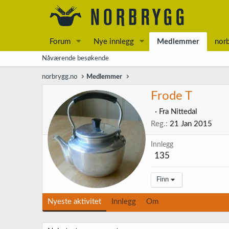
Forum
Nye innlegg
Medlemmer
nor
Nåværende besøkende
norbrygg.no
Medlemmer
Frode T
·
Fra
Nittedal
Reg.
21 Jan 2015
Innlegg
135
Finn
Nyeste aktivitet
Innlegg
Om