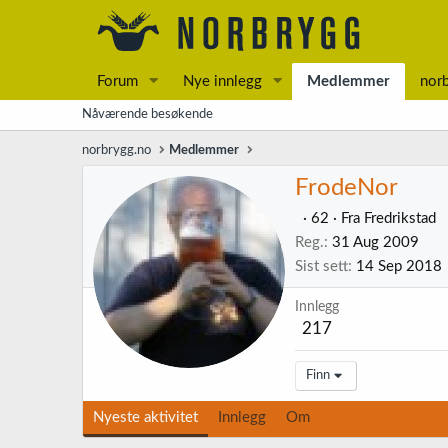
Forum
Nye innlegg
Medlemmer
nor
Nåværende besøkende
norbrygg.no
Medlemmer
FrodeNor
·
62
·
Fra
Fredrikstad
Reg.
31 Aug 2009
Sist sett
14 Sep 2018
Innlegg
217
Finn
Nyeste aktivitet
Innlegg
Om