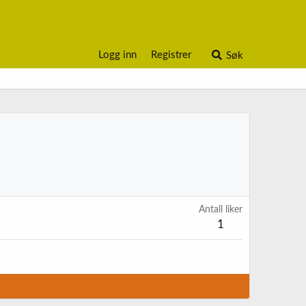
Logg inn
Registrer
Søk
Antall liker
1