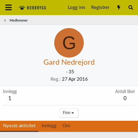
Logg inn
Registrer
Medlemmer
G
Gard Nedrejord
·
35
Reg.
27 Apr 2016
Innlegg
Antall liker
1
0
Finn
Nyeste aktivitet
Innlegg
Om