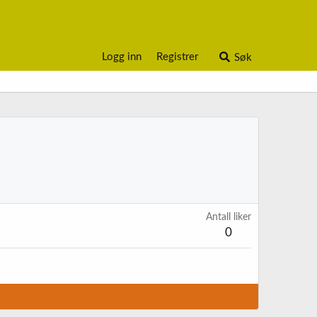
Logg inn
Registrer
Søk
Antall liker
0