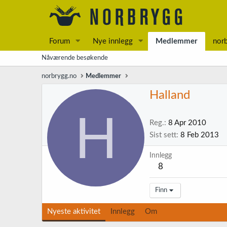
Forum
Nye innlegg
Medlemmer
nor
Nåværende besøkende
norbrygg.no
Medlemmer
Halland
H
Reg.
8 Apr 2010
Sist sett
8 Feb 2013
Innlegg
8
Finn
Nyeste aktivitet
Innlegg
Om