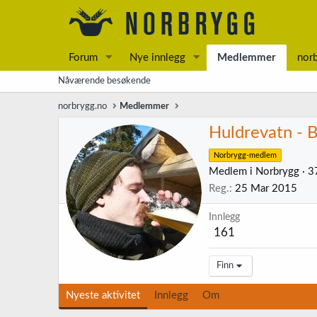
Forum
Nye innlegg
Medlemmer
nor
Nåværende besøkende
norbrygg.no
Medlemmer
Huldrevatn - 
Norbrygg-medlem
Medlem i Norbrygg
·
3
Reg.
25 Mar 2015
Innlegg
161
Finn
Nyeste aktivitet
Innlegg
Om