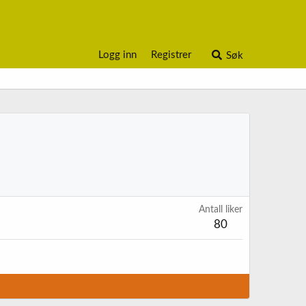
Logg inn
Registrer
Søk
Antall liker
80