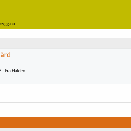
brygg.no
Bård
7
·
Fra
Halden