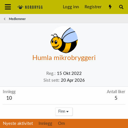
Logg inn
Registrer
Medlemmer
Humla mikrobryggeri
Reg.
15 Okt 2022
Sist sett
20 Apr 2026
Innlegg
Antall liker
10
5
Finn
Nyeste aktivitet
Innlegg
Om