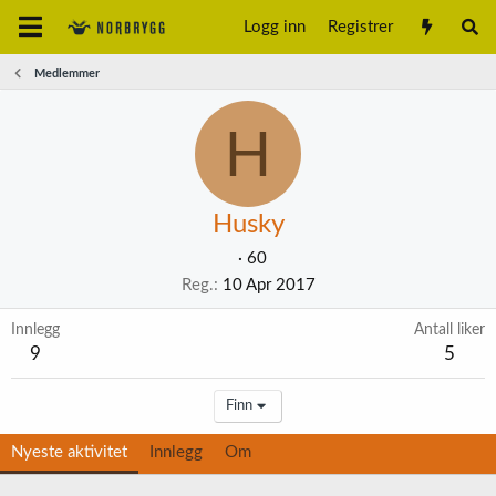
Logg inn
Registrer
Medlemmer
H
Husky
·
60
Reg.
10 Apr 2017
Innlegg
Antall liker
9
5
Finn
Nyeste aktivitet
Innlegg
Om