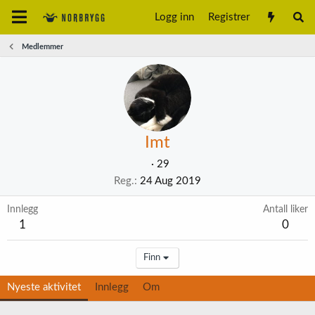
Logg inn
Registrer
Medlemmer
Imt
·
29
Reg.
24 Aug 2019
Innlegg
Antall liker
1
0
Finn
Nyeste aktivitet
Innlegg
Om