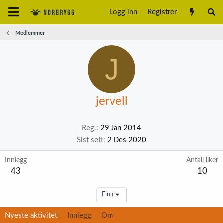
Logg inn
Registrer
Medlemmer
J
jervell
Reg.
29 Jan 2014
Sist sett
2 Des 2020
Innlegg
Antall liker
43
10
Finn
Nyeste aktivitet
Innlegg
Om