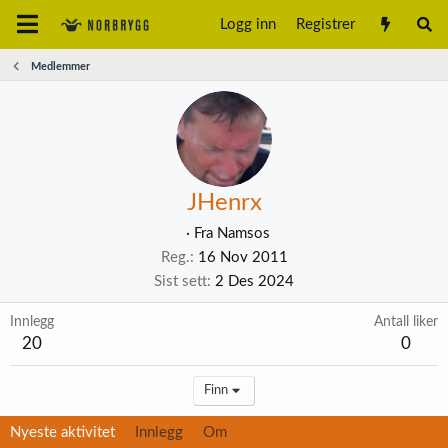
Logg inn
Registrer
Medlemmer
JHenrx
·
Fra
Namsos
Reg.
16 Nov 2011
Sist sett
2 Des 2024
Innlegg
Antall liker
20
0
Finn
Nyeste aktivitet
Innlegg
Om