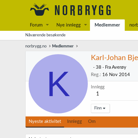
Forum
Nye innlegg
Medlemmer
nor
Nåværende besøkende
norbrygg.no
Medlemmer
Karl-Johan Bje
K
·
38
·
Fra
Averøy
Reg.
16 Nov 2014
Innlegg
1
Finn
Nyeste aktivitet
Innlegg
Om