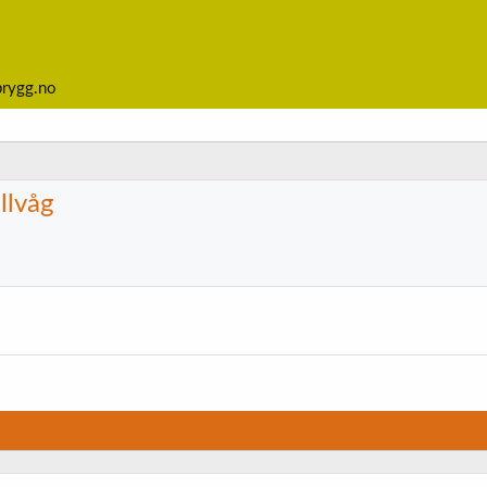
brygg.no
llvåg