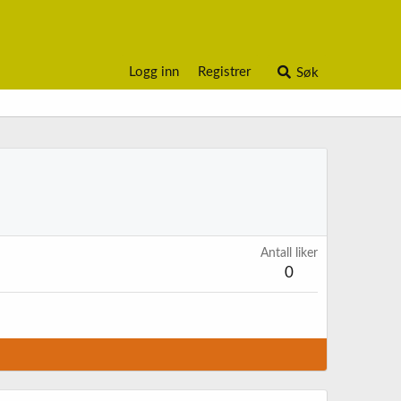
Logg inn
Registrer
Søk
Antall liker
0