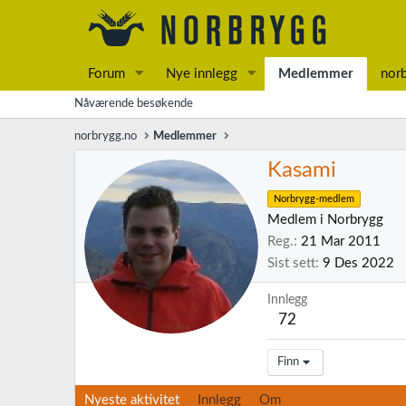
Forum
Nye innlegg
Medlemmer
nor
Nåværende besøkende
norbrygg.no
Medlemmer
Kasami
Norbrygg-medlem
Medlem i Norbrygg
Reg.
21 Mar 2011
Sist sett
9 Des 2022
Innlegg
72
Finn
Nyeste aktivitet
Innlegg
Om