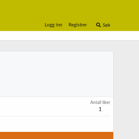
Logg inn
Registrer
Søk
Antall liker
1