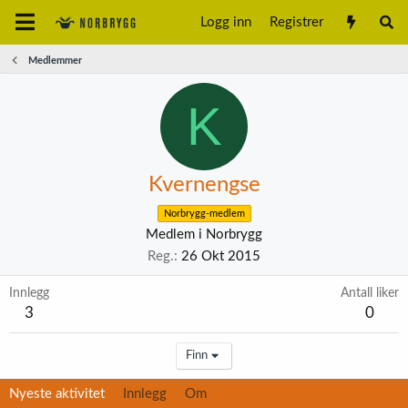
Logg inn
Registrer
Medlemmer
K
Kvernengse
Norbrygg-medlem
Medlem i Norbrygg
Reg.
26 Okt 2015
Innlegg
Antall liker
3
0
Finn
Nyeste aktivitet
Innlegg
Om