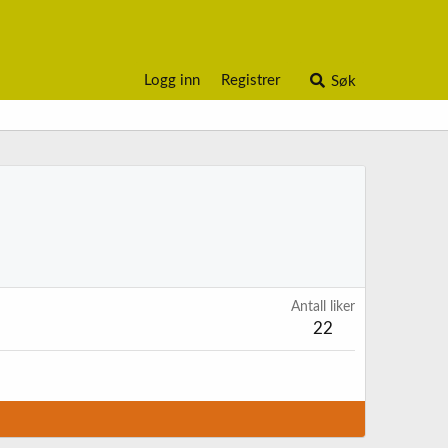
Logg inn
Registrer
Søk
Antall liker
22