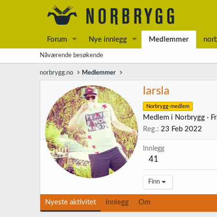
Forum
Nye innlegg
Medlemmer
nor
Nåværende besøkende
norbrygg.no
Medlemmer
larsla
Norbrygg-medlem
Medlem i Norbrygg
·
F
Reg.
23 Feb 2022
Innlegg
41
Finn
Nyeste aktivitet
Innlegg
Om