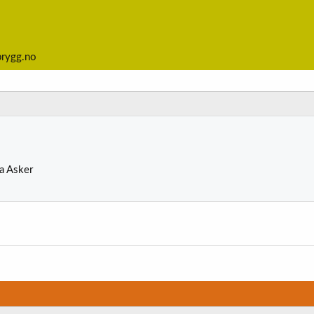
brygg.no
ra
Asker