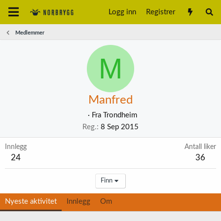
Logg inn
Registrer
Medlemmer
M
Manfred
·
Fra
Trondheim
Reg.
8 Sep 2015
Innlegg
Antall liker
24
36
Finn
Nyeste aktivitet
Innlegg
Om