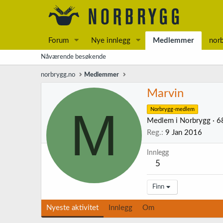
Forum
Nye innlegg
Medlemmer
nor
Nåværende besøkende
norbrygg.no
Medlemmer
Marvin
M
Norbrygg-medlem
Medlem i Norbrygg
·
6
Reg.
9 Jan 2016
Innlegg
5
Finn
Nyeste aktivitet
Innlegg
Om