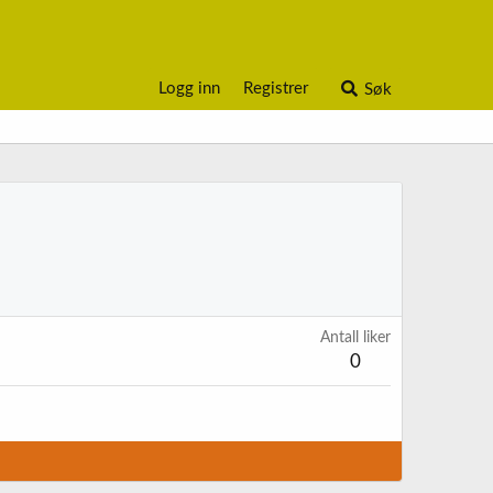
Logg inn
Registrer
Søk
Antall liker
0