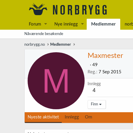
Forum
Nye innlegg
Medlemmer
nor
Nåværende besøkende
norbrygg.no
Medlemmer
Maxmester
M
·
49
Reg.
7 Sep 2015
Innlegg
4
Finn
Nyeste aktivitet
Innlegg
Om