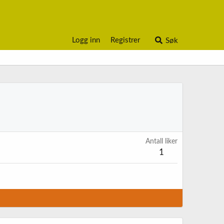
Logg inn
Registrer
Søk
Antall liker
1