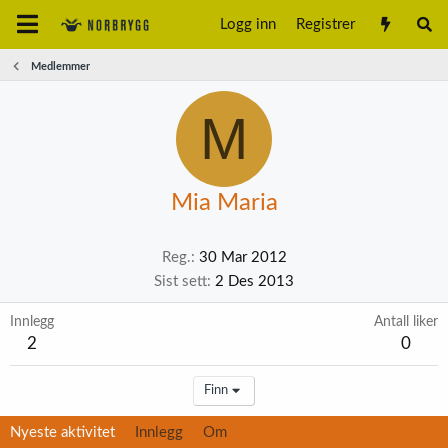
Logg inn
Registrer
Medlemmer
M
Mia Maria
Reg.
30 Mar 2012
Sist sett
2 Des 2013
Innlegg
Antall liker
2
0
Finn
Nyeste aktivitet
Innlegg
Om