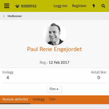
Logg inn
Registrer
Medlemmer
Paul Rene Engejordet
Reg.
12 Feb 2017
Innlegg
Antall liker
4
0
Finn
Nyeste aktivitet
Innlegg
Om