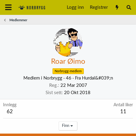
Logg inn
Registrer
Medlemmer
Roar Øimo
Norbrygg-medlem
Medlem i Norbrygg
·
46
·
Fra
Hurdal&#039;n
Reg.
22 Mar 2007
Sist sett
20 Okt 2018
Innlegg
Antall liker
62
11
Finn