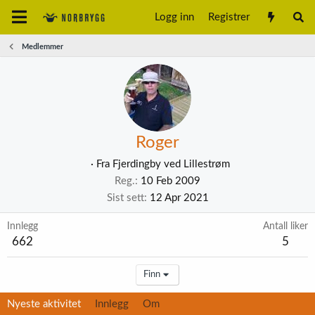
Logg inn
Registrer
Medlemmer
Roger
·
Fra
Fjerdingby ved Lillestrøm
Reg.
10 Feb 2009
Sist sett
12 Apr 2021
Innlegg
Antall liker
662
5
Finn
Nyeste aktivitet
Innlegg
Om