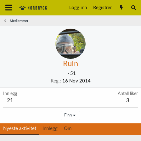
Logg inn
Registrer
Medlemmer
RuIn
·
51
Reg.
16 Nov 2014
Innlegg
Antall liker
21
3
Finn
Nyeste aktivitet
Innlegg
Om