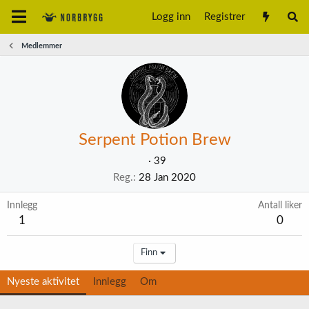
Logg inn
Registrer
Medlemmer
Serpent Potion Brew
·
39
Reg.
28 Jan 2020
Innlegg
Antall liker
1
0
Finn
Nyeste aktivitet
Innlegg
Om