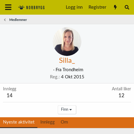
Logg inn
Registrer
Medlemmer
Silla_
·
Fra
Trondheim
Reg.
4 Okt 2015
Innlegg
Antall liker
14
12
Finn
Nyeste aktivitet
Innlegg
Om