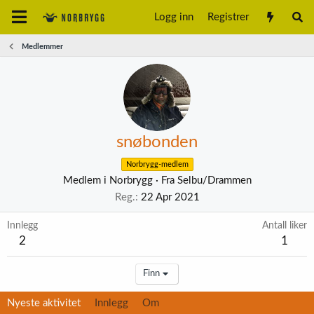
Logg inn
Registrer
Medlemmer
snøbonden
Norbrygg-medlem
Medlem i Norbrygg
·
Fra
Selbu/Drammen
Reg.
22 Apr 2021
Innlegg
Antall liker
2
1
Finn
Nyeste aktivitet
Innlegg
Om