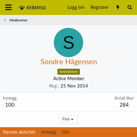
Logg inn
Registrer
Medlemmer
S
Sondre Hågensen
Sentralstyre
Active Member
Reg.
25 Nov 2014
Innlegg
Antall liker
100
284
Finn
Nyeste aktivitet
Innlegg
Om