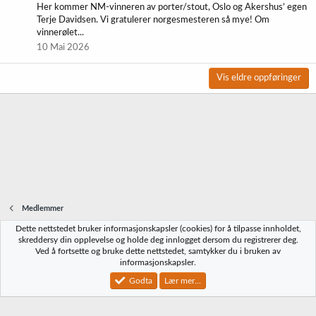
Her kommer NM-vinneren av porter/stout, Oslo og Akershus’ egen
Terje Davidsen. Vi gratulerer norgesmesteren så mye! Om
vinnerølet...
10 Mai 2026
Vis eldre oppføringer
Medlemmer
Dette nettstedet bruker informasjonskapsler (cookies) for å tilpasse innholdet,
Norbrygg-default
skreddersy din opplevelse og holde deg innlogget dersom du registrerer deg.
Ved å fortsette og bruke dette nettstedet, samtykker du i bruken av
Kontakt oss
Vilkår og regler
Personvernregler
Hjelp
Hjem
R
informasjonskapsler.
S
S
Godta
Lær mer...
®
Community platform by XenForo
© 2010-2023 XenForo Ltd.