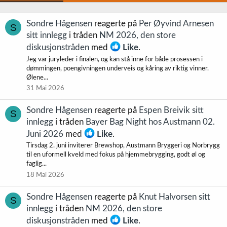
Sondre Hågensen
reagerte på
Per Øyvind Arnesen
S
sitt innlegg
i tråden
NM 2026, den store
diskusjonstråden
med
Like
.
Jeg var juryleder i finalen, og kan stå inne for både prosessen i
dømmingen, poengivningen underveis og kåring av riktig vinner.
Ølene...
31 Mai 2026
Sondre Hågensen
reagerte på
Espen Breivik sitt
S
innlegg
i tråden
Bayer Bag Night hos Austmann 02.
Juni 2026
med
Like
.
Tirsdag 2. juni inviterer Brewshop, Austmann Bryggeri og Norbrygg
til en uformell kveld med fokus på hjemmebrygging, godt øl og
faglig...
18 Mai 2026
Sondre Hågensen
reagerte på
Knut Halvorsen sitt
S
innlegg
i tråden
NM 2026, den store
diskusjonstråden
med
Like
.