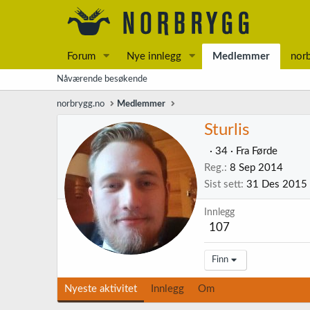
Forum
Nye innlegg
Medlemmer
nor
Nåværende besøkende
norbrygg.no
Medlemmer
Sturlis
·
34
·
Fra
Førde
Reg.
8 Sep 2014
Sist sett
31 Des 2015
Innlegg
107
Finn
Nyeste aktivitet
Innlegg
Om