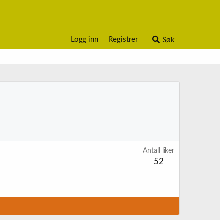
Logg inn
Registrer
Søk
Antall liker
52