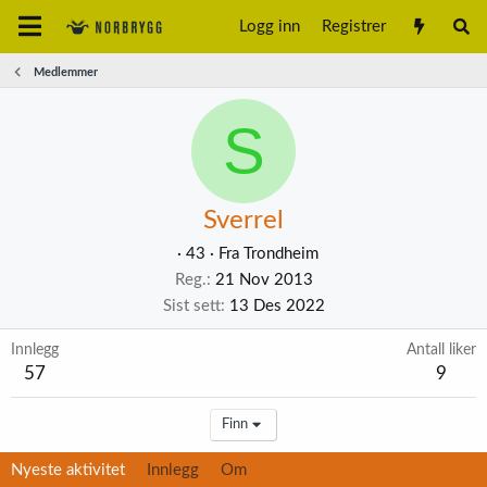
Logg inn
Registrer
Medlemmer
S
Sverrel
·
43
·
Fra
Trondheim
Reg.
21 Nov 2013
Sist sett
13 Des 2022
Innlegg
Antall liker
57
9
Finn
Nyeste aktivitet
Innlegg
Om