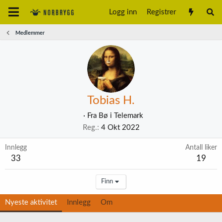
Logg inn
Registrer
Medlemmer
Tobias H.
·
Fra
Bø i Telemark
Reg.
4 Okt 2022
Innlegg
Antall liker
33
19
Finn
Nyeste aktivitet
Innlegg
Om