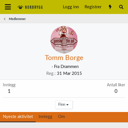
Logg inn
Registrer
Medlemmer
Tomm Borge
·
Fra
Drammen
Reg.
31 Mar 2015
Innlegg
Antall liker
1
0
Finn
Nyeste aktivitet
Innlegg
Om