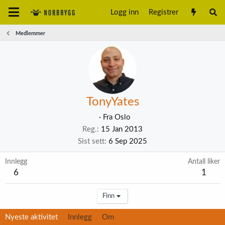
Logg inn
Registrer
Medlemmer
TonyYates
·
Fra
Oslo
Reg.
15 Jan 2013
Sist sett
6 Sep 2025
Innlegg
Antall liker
6
1
Finn
Nyeste aktivitet
Innlegg
Om